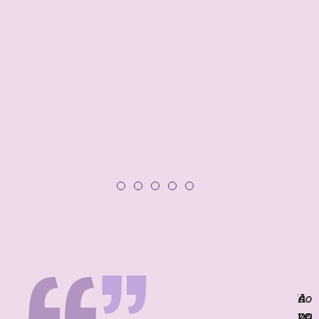
“Não
A
“
haveri
pon
p