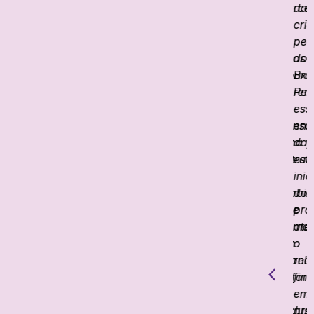
parcer
das
o
de
cri
p
2
peq
a
anos
do
t
trouxe
Bras
e
apren
Per
a
e
ess
e
consol
ent
uma
da
f
estrat
est
m
de
inic
p
mobil
do
e
que
pro
t
dema
até
g
um
o
o
grand
rela
r
esforç
fina
a
de
em
n
inclus
pro
t