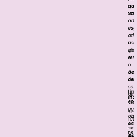
social,
que
n
promo
val
S
oport
a
t
reais
esc
j
de
ativ
educa
a
n
profis
coc
o
apren
e
à
e
o
f
trabal
des
decent
de
B
sol
G
Felip
d
ali
p
Gonz
d
co
Oficial
G
de
nos
Progra
do
obj
UNICE
est
para
iniciat
Genera
Am
Unlimi