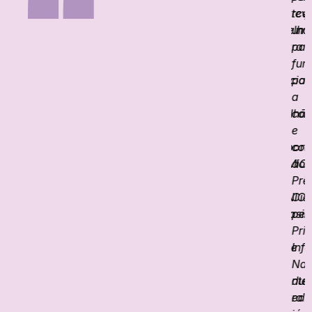
parcei
tev
f
melho
um
p
para
pap
d
a
fun
G
iniciat
par
n
1
a
r
Milhã
con
d
de
e
C
Oport
con
2
(1MiO)
do
e
do
Prê
p
UNICE
Ciê
c
Brasil
pel
do
Pri
o
que
Infâ
a
a
Nas
n
ponte
dua
p
para
edi
d