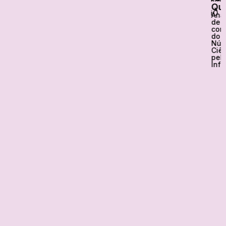
-
Que
1MiO
Anal
de
com
do
Núc
Ciê
pel
Infâ