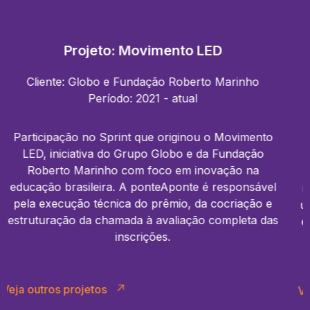
Projeto: Visionaris - Prêmio UBS ao
Empreendedor Social
Cliente: UBS
Período: 2013 - 2022
Avaliação completa do Visionaris – Prêmio UBS ao
Empreendedor Social no Brasil e no México, com
l
mais de 1.500 análises de proponentes ao longo dos
últimos anos. Apoio na reunião de júri, na divulgação
s
e aconselhamento estratégico para aprimoramentos
da chamada.
Veja outros projetos