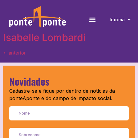
Arquivos:
Colaboradores
Idioma
Isabelle Lombardi
←
anterior
Novidades
Cadastre-se e fique por dentro de notícias da
ponteAponte e do campo de impacto social.