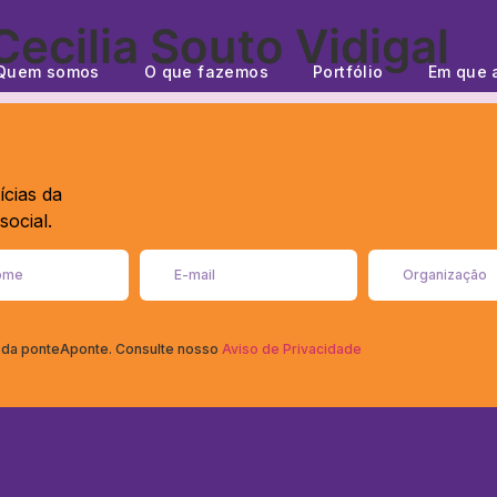
ecilia Souto Vidigal
Quem somos
O que fazemos
Portfólio
Em que 
ícias da
ocial.
s da ponteAponte. Consulte nosso
Aviso de Privacidade